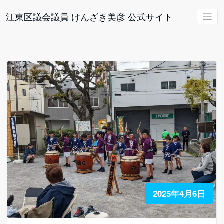
コ
ン
江東区議会議員 けんざき美彦 公式サイト
テ
ン
ツ
へ
ス
キ
ッ
プ
2025年4月6日