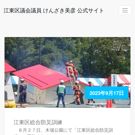
コ
ン
江東区議会議員 けんざき美彦 公式サイト
テ
ン
ツ
へ
ス
キ
ッ
プ
2023年9月17日
江東区総合防災訓練
８月２７日、木場公園にて「江東区総合防災訓