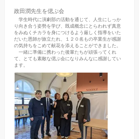
政田潤先生を偲ぶ会
学生時代に演劇部の活動を通じて、人生にしっか
り向き合う姿勢を学び、既成概念にとらわれず真意
をみぬくチカラを身につけるよう厳しく指導をいた
だいた恩師が旅立たれ、１２０名もの卒業生が感謝
の気持ちをこめて献花を添えることができました。
一緒に準備に携わった後輩たちが頑張ってくれ
て、とても素敵な偲ぶ会になりみんなに感謝してい
ます。