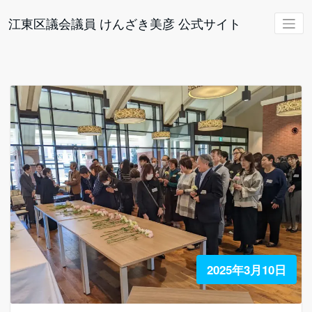
コ
ン
江東区議会議員 けんざき美彦 公式サイト
テ
ン
ツ
へ
ス
キ
ッ
プ
2025年3月10日