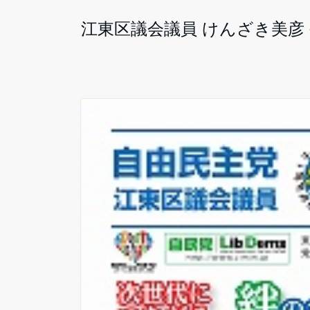
コ
江東区議会議員 けんざき美彦
ン
テ
ン
ツ
へ
ス
キ
ッ
プ