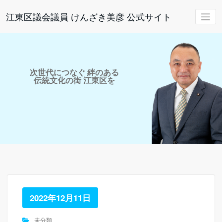
コ
ン
江東区議会議員 けんざき美彦 公式サイト
テ
ン
ツ
へ
ス
キ
次世代につなぐ 絆のある
ッ
伝統文化の街 江東区を
プ
2022年12月11日
未分類